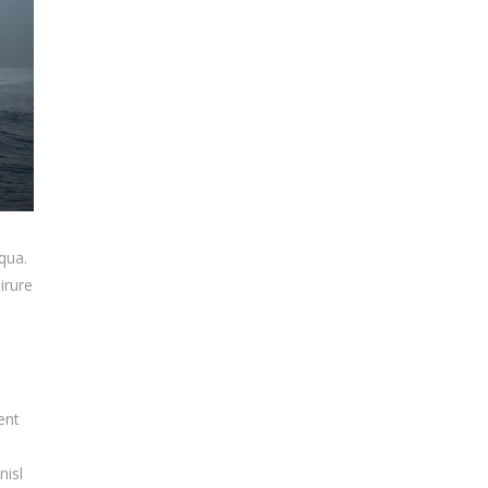
qua.
irure
ent
nisl