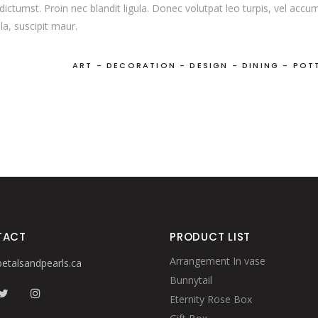
dictumst. Proin nec blandit ligula. Donec volutpat leo turpis, vel acc
la, suscipit maur.
ART
-
DECORATION
-
DESIGN
-
DINING
-
POT
TACT
PRODUCT LIST
Arrangement In vase
etalsandpearls.ca
Bunnytail
Eternity Rose Box