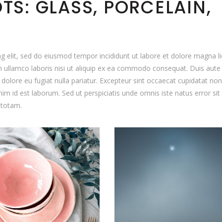
S: GLASS, PORCELAIN,
incre
or
decr
volum
g elit, sed do eiusmod tempor incididunt ut labore et dolore magna li
 ullamco laboris nisi ut aliquip ex ea commodo consequat. Duis aute 
m dolore eu fugiat nulla pariatur. Excepteur sint occaecat cupidatat non
anim id est laborum. Sed ut perspiciatis unde omnis iste natus error sit
 totam.