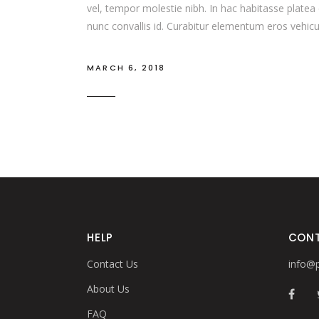
vel, tempor molestie nibh. In hac habitasse platea 
nunc convallis id. Curabitur elementum eros vehicu
MARCH 6, 2018
HELP
CON
Contact Us
info@p
About Us
FAQ