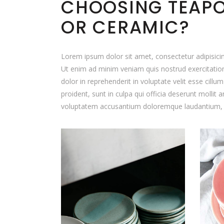
CHOOSING TEAPOT
OR CERAMIC?
Lorem ipsum dolor sit amet, consectetur adipisicin
Ut enim ad minim veniam quis nostrud exercitation
dolor in reprehenderit in voluptate velit esse cillu
proident, sunt in culpa qui officia deserunt mollit 
voluptatem accusantium doloremque laudantium,