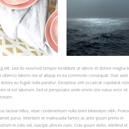
g elit, sed do eiusmod tempor incididunt ut labore et dolore magna li
 ullamco laboris nisi ut aliquip ex ea commodo consequat. Duis aute 
m dolore eu fugiat nulla pariatur. Excepteur sint occaecat cupidatat non
anim id est laborum. Sed ut perspiciatis unde omnis iste natus error sit
 totam.
etus lacinia tellus, vitae condimentum nulla enim bibendum nibh. Praes
it amet purus. Interdum et malesuada fames ac ante ipsum primis in
trum in odio vel, suscipit ultrices nunc. Cras ipsum dolor, eleifend et 