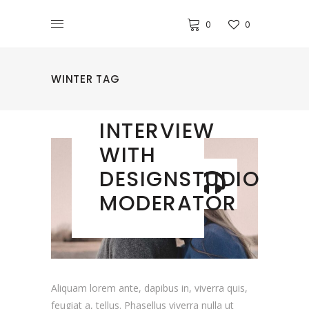
0
0
WINTER TAG
DECOR
INTERVIEW
WITH
DESIGNSTUDIO
MODERATOR
Aliquam lorem ante, dapibus in, viverra quis,
feugiat a, tellus. Phasellus viverra nulla ut