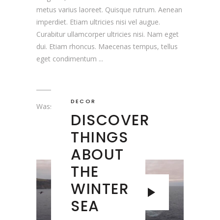
metus varius laoreet. Quisque rutrum. Aenean
imperdiet. Etiam ultricies nisi vel augue.
Curabitur ullamcorper ultricies nisi. Nam eget
dui. Etiam rhoncus. Maecenas tempus, tellus
eget condimentum
DECOR
Wassal Seddiqi
DISCOVER
THINGS
ABOUT
THE
WINTER
SEA