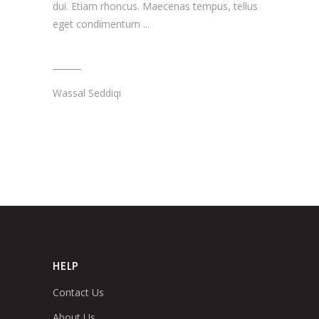
dui. Etiam rhoncus. Maecenas tempus, tellus
eget condimentum
Wassal Seddiqi
HELP
Contact Us
About Us