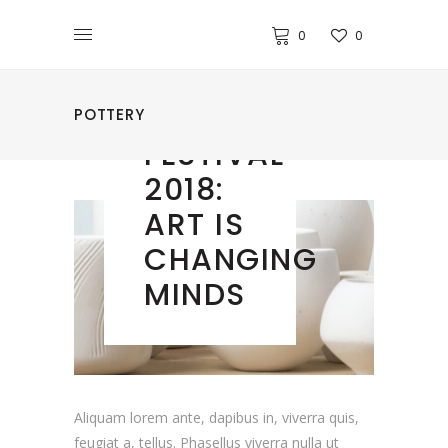
0
0
POTTERY
LONDON
DESIGN
POTTERY
FESTIVAL
2018:
ART IS
CHANGING
MINDS
Aliquam lorem ante, dapibus in, viverra quis,
feugiat a, tellus. Phasellus viverra nulla ut