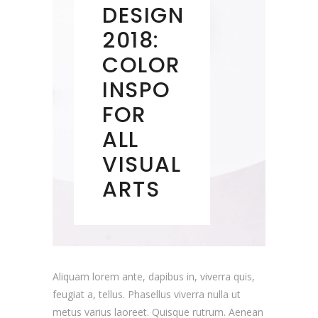
DESIGN
2018:
COLOR
INSPO
FOR
ALL
VISUAL
ARTS
Aliquam lorem ante, dapibus in, viverra quis,
feugiat a, tellus. Phasellus viverra nulla ut
metus varius laoreet. Quisque rutrum. Aenean